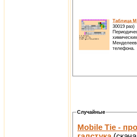
Таблица М
30019 раз)
Периодичес
химических
Менделеев
телефона.
Случайные
Mobile Tie - п
галстука
(скача