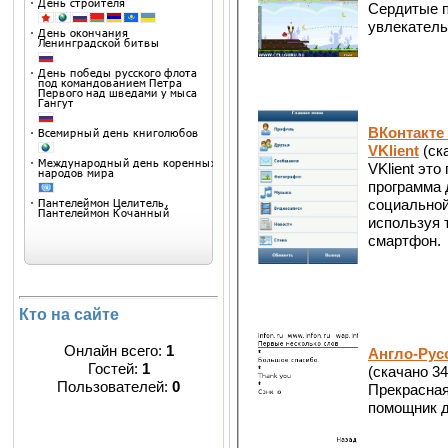
Сердитые п
увлекатель
ВКонтакте 
VKlient
(ск
VKlient это
программа 
социальной
используя 
смартфон.
Кто на сайте
Онлайн всего:
1
Англо-Рус
Гостей:
1
(скачано 34
Пользователей:
0
Прекрасная
помощник д