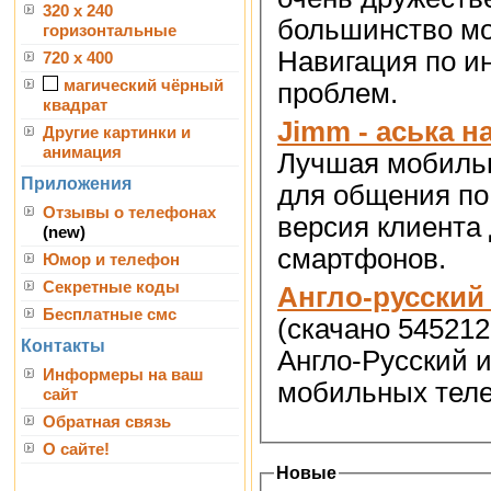
320 x 240
большинство м
горизонтальные
Навигация по и
720 x 400
магический чёрный
проблем.
квадрат
Jimm - аська н
Другие картинки и
анимация
Лучшая мобильн
Приложения
для общения по
Отзывы о телефонах
версия клиента
(new)
смартфонов.
Юмор и телефон
Секретные коды
Англо-русский 
Бесплатные смс
(скачано 545212
Контакты
Англо-Русский и
Информеры на ваш
мобильных теле
сайт
Обратная связь
О сайте!
Новые