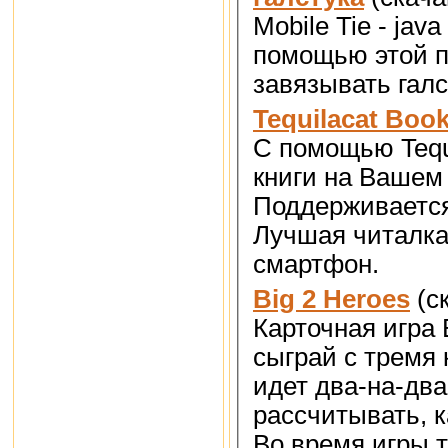
Mobile Tie - ja
помощью этой п
завязывать галс
Tequilacat Boo
С помощью Tequ
книги на Вашем
Поддерживается
Лучшая читалка
смартфон.
Big 2 Heroes
(с
Карточная игра 
сыграй с тремя
идет два-на-два
рассчитывать, к
Во время игры т