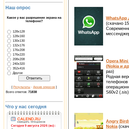
Наш опрос
Какое у вас разрешение экрана на
WhatsApp 
телефоне?
(скачано 15
Современн
128х128
мессенджер
128х160
130х130
132х176
176х208
176х220
208х208
Opera Mini
240х320
(Nokia и д
352х416
раз)
Другое
Родная вер
телефонов 
операционн
[
Результаты
·
Архив опросов
]
S60v2 (.sis)
Всего ответов:
71838
Что у нас сегодня
Angry Bir
Nokia
(скач