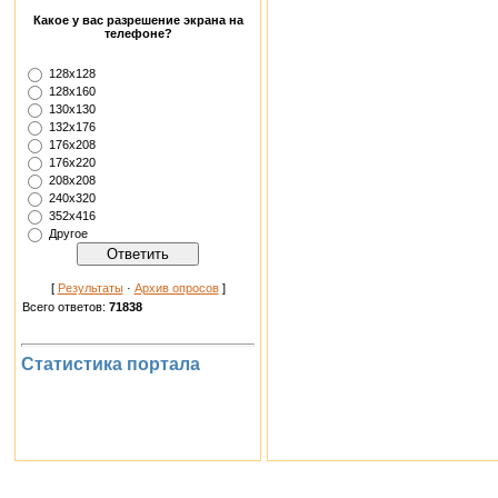
Какое у вас разрешение экрана на
телефоне?
128х128
128х160
130х130
132х176
176х208
176х220
208х208
240х320
352х416
Другое
[
Результаты
·
Архив опросов
]
Всего ответов:
71838
Статистика портала