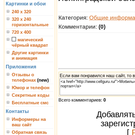
Картинки и обои
240 x 320
Категория:
Общие информа
320 x 240
горизонтальные
Комментарии:
(0)
720 x 400
магический
чёрный квадрат
Другие картинки
и анимация
Приложения
Отзывы о
Если вам понравился наш сайт, то 
телефонах
(new)
Юмор и телефон
Секретные коды
Всего комментариев:
0
Бесплатные смс
Контакты
Добавлять
Информеры на
зарегист
ваш сайт
[
Обратная связь