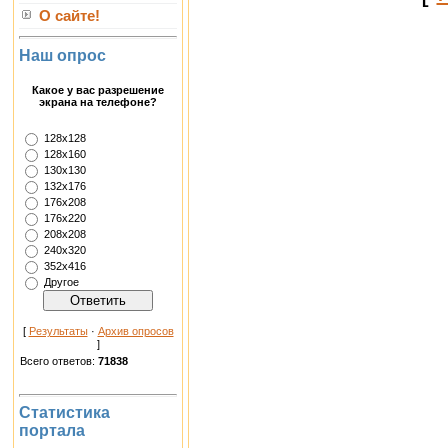
О сайте!
Наш опрос
Какое у вас разрешение
экрана на телефоне?
128х128
128х160
130х130
132х176
176х208
176х220
208х208
240х320
352х416
Другое
[
Результаты
·
Архив опросов
]
Всего ответов:
71838
Статистика
портала