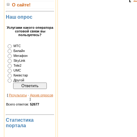
О сайте!
Наш опрос
Услугами какого оператора
сотовой связи вы
пользуетесь?
МТС
Билайн
Мегафон
SkyLink
Tele2
UMC
Киевстар
Другой
[
Результаты
·
Архив опросов
]
Всего ответов:
52677
Статистика
портала