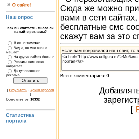
О сайте!
Сюда же можно при
вами в сети сайтах
Наш опрос
бесплатные смс со
Как вы считаете - много ли
на сайте рекламы?
скажут вам за это с
Я ее не замечаю
Видна, но мне она не
Если вам понравился наш сайт, то 
мешает
На других сайтах больше
Реклама немножко
напрягает
Да тут сплошная
реклама!
Всего комментариев:
0
Добавлять
[
Результаты
·
Архив опросов
]
зарегист
Всего ответов:
10332
[
Статистика
портала