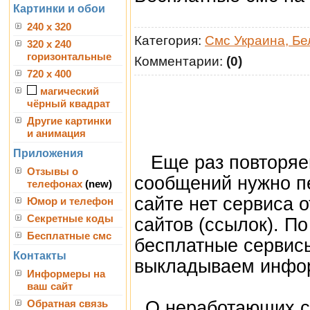
Картинки и обои
240 x 320
Категория:
Смс Украина, Бе
320 x 240
горизонтальные
Комментарии:
(0)
720 x 400
магический
чёрный квадрат
Другие картинки
и анимация
Приложения
Еще раз повторяем
Отзывы о
сообщений нужно пе
телефонах
(new)
сайте нет сервиса о
Юмор и телефон
Секретные коды
сайтов (ссылок). По
Бесплатные смс
бесплатные сервис
Контакты
выкладываем инфор
Информеры на
ваш сайт
О неработающих с
Обратная связь