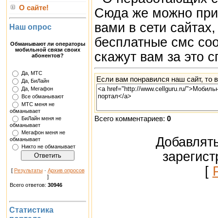
О сайте!
Сюда же можно при
вами в сети сайтах
Наш опрос
бесплатные смс со
Обманывают ли операторы
мобильной связи своих
скажут вам за это с
абонентов?
Да, МТС
Если вам понравился наш сайт, то 
Да, БиЛайн
Да, Мегафон
Все обманывают
МТС меня не
обманывает
Всего комментариев:
0
БиЛайн меня не
обманывает
Мегафон меня не
Добавлять
обманывает
Никто не обманывает
зарегист
[
[
Результаты
·
Архив опросов
]
Всего ответов:
30946
Статистика