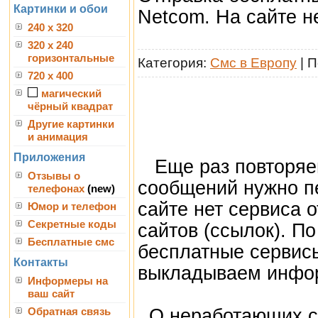
Картинки и обои
Netcom. На сайте н
240 x 320
320 x 240
горизонтальные
Категория:
Смс в Европу
| 
720 x 400
магический
чёрный квадрат
Другие картинки
и анимация
Приложения
Еще раз повторяем
Отзывы о
сообщений нужно пе
телефонах
(new)
сайте нет сервиса о
Юмор и телефон
Секретные коды
сайтов (ссылок). По
Бесплатные смс
бесплатные сервис
Контакты
выкладываем инфор
Информеры на
ваш сайт
О неработающих с
Обратная связь