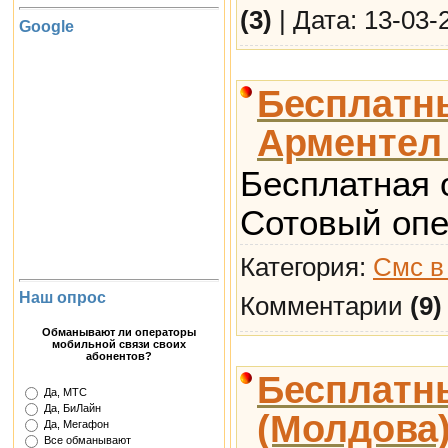
(3)
| Дата:
13-03-
Google
Бесплатн
Арментел
Бесплатная 
Сотовый опе
Категория:
Смс в
Наш опрос
Комментарии
(9)
Обманывают ли операторы
мобильной связи своих
абонентов?
Бесплатн
Да, МТС
Да, БиЛайн
(Молдова
Да, Мегафон
Все обманывают