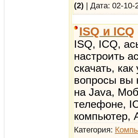
(2)
| Дата:
02-10-
ISQ и ICQ
ISQ, ICQ, ас
настроить ас
скачать, как
вопросы вы 
на Java, Мо
телефоне, I
компьютер, А
Категория:
Компь