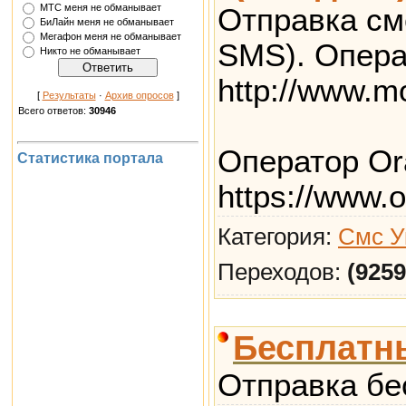
МТС меня не обманывает
Отправка см
БиЛайн меня не обманывает
Мегафон меня не обманывает
SMS). Операт
Никто не обманывает
http://www.m
[
Результаты
·
Архив опросов
]
Всего ответов:
30946
Оператор Or
Статистика портала
https://www.
Категория:
Смс У
Переходов:
(9259
Бесплатн
Отправка бе