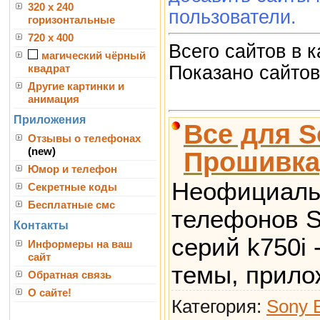
320 x 240
пользователи.
горизонтальные
720 x 400
Всего сайтов в 
магический чёрный
Показано сайто
квадрат
Другие картинки и
анимация
Приложения
Все для S
Отзывы о телефонах
(new)
Прошивка
Юмор и телефон
Неофициаль
Секретные коды
Бесплатные смс
телефонов S
Контакты
серий k750i
Информеры на ваш
сайт
темы, прило
Обратная связь
О сайте!
Категория:
Sony 