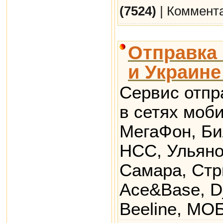
(7524)
| Коммент
Отправка 
и Украине
Сервис отпр
в сетях моби
МегаФон, Би
НСС, Ульяно
Самара, Стр
Ace&Base, D
Beeline, МО