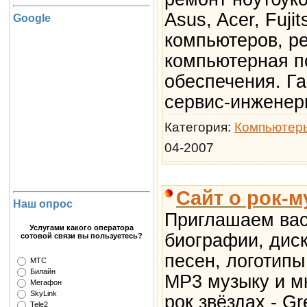
Asus, Acer, Fuj
Google
компьютеров, р
компьютерная п
обеспечения. Г
сервис-инженер
Категория:
Компьютер
04-2007
Сайт о рок-
Наш опрос
Приглашаем вас 
Услугами какого оператора
биографии, дис
сотовой связи вы пользуетесь?
песен, логотипы
МТС
Билайн
MP3 музыку и м
Мегафон
SkyLink
рок звёздах - G
Tele2