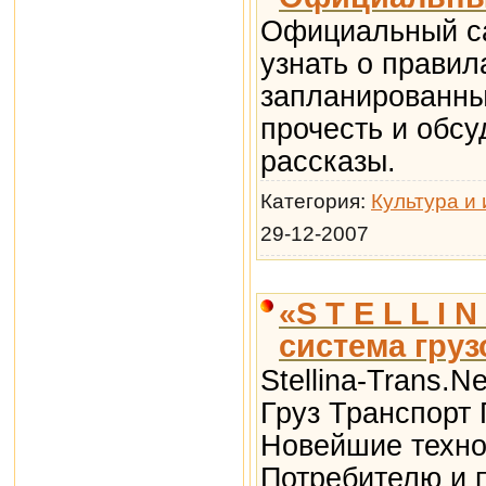
Официальный са
узнать о правил
запланированны
прочесть и обсу
рассказы.
Категория:
Культура и 
29-12-2007
«S T E L L I 
система гру
Stellina-Trans.N
Груз Транспорт 
Новейшие техно
Потребителю и 