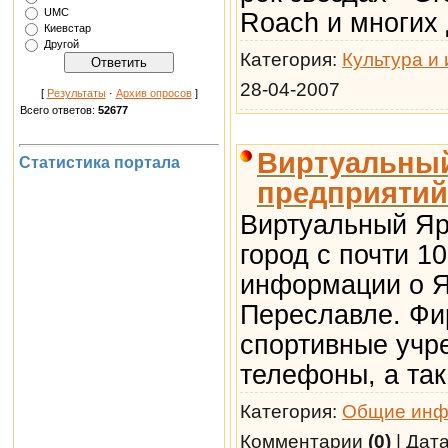
UMC
Roach и многих 
Киевстар
Другой
Категория:
Культура и 
28-04-2007
[
Результаты
·
Архив опросов
]
Всего ответов:
52677
Виртуальный
Статистика портала
предприятий
Виртуальный Яр
город с почти 1
информации о Я
Переславле. Фи
спортивные учре
телефоны, а та
Категория:
Общие инф
Комментарии
(0)
| Дат