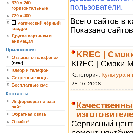
320 x 240
пользователи.
горизонтальные
720 x 400
Всего сайтов в 
магический чёрный
Показано сайто
квадрат
Другие картинки и
анимация
Приложения
KREC | Смоки
Отзывы о телефонах
KREC | Смоки Мо
(new)
Юмор и телефон
Категория:
Культура и 
Секретные коды
28-07-2008
Бесплатные смс
Контакты
Информеры на ваш
Качественны
сайт
изготовителе
Обратная связь
О сайте!
Сервисный цент
ремонт ноутбуко