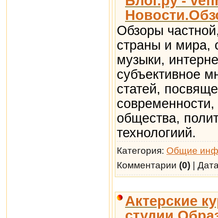
Блог.ру - vef
Новости.Обз
Обзоры частной
страны и мира, 
музыки, интерне
субъективное мн
статей, посвящ
современности,
общества, полит
технологиий.
Категория:
Общие инф
Комментарии
(0)
| Дат
Актерские ку
студии Обра