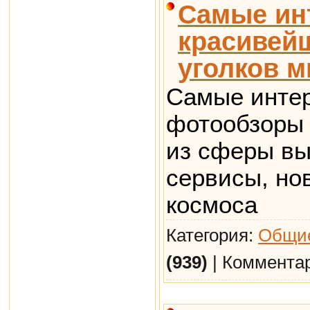
Самые ин
красивей
уголков м
Самые интер
фотообзоры 
из сферы вы
сервисы, но
космоса
Категория:
Общие
(939)
| Коммента