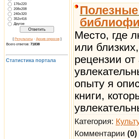
176х220
Полезные 
208х208
240х320
библиофи
352х416
Другое
Место, где 
[
Результаты
·
Архив опросов
]
или близких,
Всего ответов:
71838
рецензии от
Статистика портала
увлекательн
опыту я опи
книги, кото
увлекательн
Категория:
Культ
Комментарии
(0)