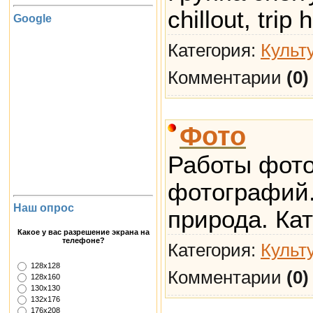
chillout, trip 
Google
Категория:
Культ
Комментарии
(0)
Фото
Работы фото
фотографий.
Наш опрос
природа. Ка
Какое у вас разрешение экрана на
телефоне?
Категория:
Культ
128х128
Комментарии
(0)
128х160
130х130
132х176
176х208