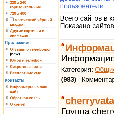
320 x 240
пользователи.
горизонтальные
720 x 400
Всего сайтов в 
магический чёрный
Показано сайто
квадрат
Другие картинки и
анимация
Приложения
Информац
Отзывы о телефонах
(new)
Информацион
Юмор и телефон
Секретные коды
Категория:
Общие
Бесплатные смс
(983)
| Коммента
Контакты
Информеры на ваш
сайт
cherryvat
Обратная связь
О сайте!
Группа cherr