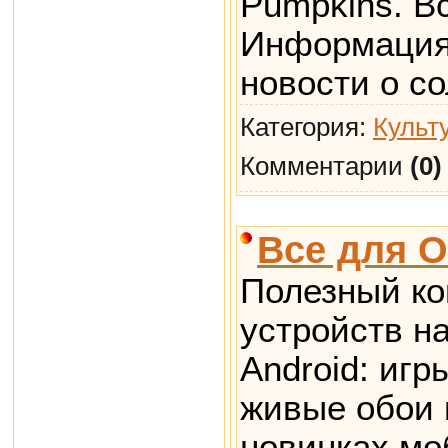
Pumpkins. Вс
Информация 
новости о со
Категория:
Культ
Комментарии
(0)
Все для О
Полезный ко
устройств н
Android: иг
живые обои и
новинках мо