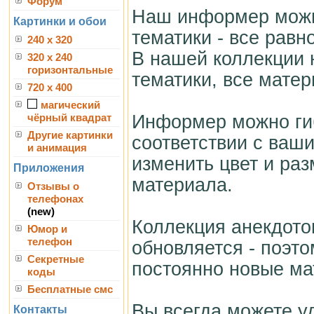
Форум
Наш информер можно
Картинки и обои
тематики - все равн
240 x 320
В нашей коллекции 
320 x 240
горизонтальные
тематики, все мате
720 x 400
магический
Информер можно гиб
чёрный квадрат
Другие картинки
соответствии с ваш
и анимация
изменить цвет и ра
Приложения
материала.
Отзывы о
телефонах
(new)
Коллекция анекдото
Юмор и
телефон
обновляется - поэто
Секретные
постоянно новые ма
коды
Бесплатные смс
Вы всегда можете у
Контакты