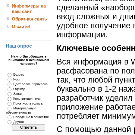
сделанный «наоборо
Информеры на
ваш сайт
ввод сложных и дли
Обратная связь
удобное получение 
О сайте!
информации.
Наш опрос
Ключевые особенн
На что Вы обращаете
Вся информация в W
внимание в незнакомом
человеке?
расфасована по пол
Возраст
так, что любой пун
Рост
Цвет волос / прическа
буквально в 1-2 на
Одежда
Запах
разработчик уделил 
Конституция тела
Приятность голоса
приложение работае
Материальную
обеспеченность
потребляет минимум
Поведение в обществе
Другое
С помощью данной р