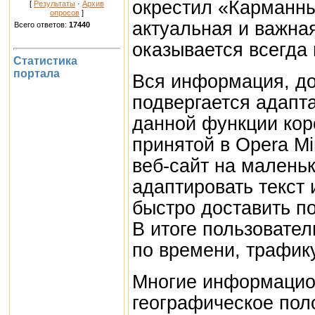
окрестил «Карманны
[
Результаты
·
Архив
опросов
]
актуальная и важна
Всего ответов:
17440
оказывается всегда 
Статистика
портала
Вся информация, до
подвергается адапт
данной функции кор
принятой в Opera Mi
веб-сайт на маленьк
адаптировать текст 
быстро доставить п
В итоге пользовате
по времени, трафику
Многие информацио
географическое пол