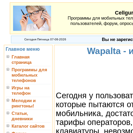
Cellgu
Программы для мобильных теле
пользователей, форум, опросы
Вы не зарегис
Сегодня Пятница 07-08-2026
Wapalta - 
Главное меню
Главная
страница
Программы для
мобильных
телефонов
Игры на
телефон
Сегодня у пользова
Мелодии и
которые пытаются о
рингтоны!
мобильника, достат
Статьи,
дневники
тарифы операторов,
Каталог сайтов
клавиатуры, невозмо