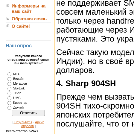
не поддерживает SM
Информеры на
совсем маленький э
ваш сайт
только через handfr
Обратная связь
О сайте!
работающие через И
пустяками. Это укра
Наш опрос
Сейчас такую модель
Услугами какого
Индии), но в своё в
оператора сотовой связи
вы пользуетесь?
долларов.
МТС
Билайн
4. Sharp 904SH
Мегафон
SkyLink
Tele2
Прежде чем вызвать
UMC
Киевстар
904SH тихо-скромно
Другой
японских потребите
послушайте, что от 
[
Результаты
·
Архив
опросов
]
Всего ответов:
52677