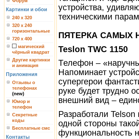
Форум
устройства, удивля
Картинки и обои
техническими параме
240 x 320
320 x 240
горизонтальные
ПЯТЕРКА САМЫХ
720 x 400
магический
Teslon TWC 1150
чёрный квадрат
Другие картинки
Телефон – «наручны
и анимация
Напоминает устройс
Приложения
супергерои фантаст
Отзывы о
телефонах
руке будет трудно 
(new)
внешний вид – един
Юмор и
телефон
Разработали Telson 
Секретные
коды
одной стороны такой
Бесплатные смс
функциональность ни
Контакты