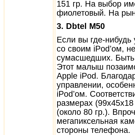
151 гр. На выбор им
фиолетовый. На рын
3. Dbtel M50
Если вы где-нибудь
со своим iPod’ом, н
сумасшедших. Быть м
Этот малыш позаим
Apple iPod. Благода
управлении, особен
iPod’ом. Соответст
размерах (99x45x18 
(около 80 гр.). Впро
мегапиксельная кам
стороны телефона.