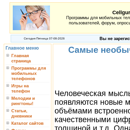
Cellgu
Программы для мобильных теле
пользователей, форум, опросы
Вы не зарегис
Сегодня Пятница 07-08-2026
Самые необы
Главное меню
Главная
страница
Программы для
мобильных
телефонов
Игры на
телефон
Человеческая мысль
Мелодии и
появляются новые 
рингтоны!
объёмами встроенно
Статьи,
дневники
качественными циф
Каталог сайтов
толщиной и т.д. Одн