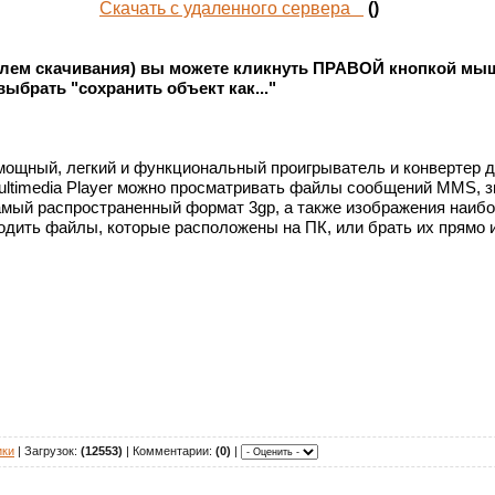
Скачать с удаленного сервера
()
облем скачивания) вы можете кликнуть ПРАВОЙ кнопкой мыш
выбрать "сохранить объект как..."
то мощный, легкий и функциональный проигрыватель и конверте
ultimedia Player можно просматривать файлы сообщений MMS, 
самый распространенный формат 3gp, а также изображения наиб
дить файлы, которые расположены на ПК, или брать их прямо 
ики
| Загрузок:
(12553)
| Комментарии:
(0)
|