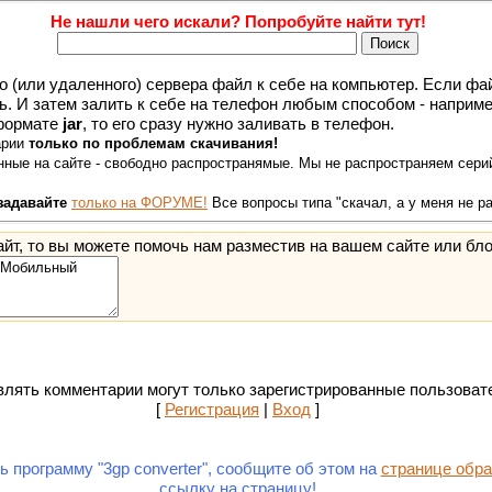
Не нашли чего искали? Попробуйте найти тут!
о (или удаленного) сервера файл к себе на компьютер. Если файл
ть. И затем залить к себе на телефон любым способом - наприме
 формате
jar
, то его сразу нужно заливать в телефон.
арии
только по проблемам скачивания!
ные на сайте - свободно распространямые. Мы не распространяем серий
задавайте
только на ФОРУМЕ!
Все вопросы типа "скачал, а у меня не р
йт, то вы можете помочь нам разместив на вашем сайте или бло
лять комментарии могут только зарегистрированные пользоват
[
Регистрация
|
Вход
]
ь программу "3gp converter", сообщите об этом на
странице обра
ссылку на страницу!