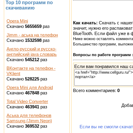
Top 10 программ по
скачиванию
Opera Mini
Как качать:
Скачать с нашег
Скачано
5655659
раз
значит, нужно его распакова
BlueTooth. Если файл уже в
Jimm - аська на телефон
Ниже можно оставлять коммент
Скачано
1532598
раз
Большинство программ, выложен
Англо-русский и русско-
английский java словарь
Вопросы по работе программ 
Скачано
545212
раз
Если вам понравился наш са
ВКонтакте на телефон -
VKlient
Скачано
528225
раз
Opera Mini для Android
Всего комментариев:
0
Скачано
467848
раз
Total Video Converter
Добав
Скачано
463941
раз
Аська для телефонов
Samsung (Jimm Neon)
Скачано
369532
раз
Если вы не смогли скачат