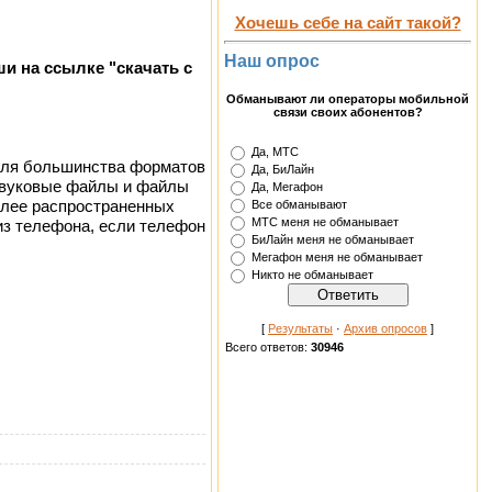
Хочешь себе на сайт такой?
Наш опрос
и на ссылке "скачать с
Обманывают ли операторы мобильной
связи своих абонентов?
Да, МТС
р для большинства форматов
Да, БиЛайн
звуковые файлы и файлы
Да, Мегафон
Все обманывают
олее распространенных
МТС меня не обманывает
из телефона, если телефон
БиЛайн меня не обманывает
Мегафон меня не обманывает
Никто не обманывает
[
Результаты
·
Архив опросов
]
Всего ответов:
30946