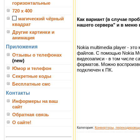
горизонтальные
720 x 400
магический чёрный
Как вариант (в случае пр
квадрат
нашего сервера" и в меню 
Другие картинки и
анимация
Приложения
Nokia multimedia player - э
файлов. С помощью Nokia M
Отзывы о телефонах
видеозаписи - в том числе 
(new)
форматов. Можно воспроизво
Юмор и телефон
подключен к ПК.
Секретные коды
Бесплатные смс
Контакты
Информеры на ваш
сайт
Обратная связь
О сайте!
Категория:
Конвертеры, перекодировщ