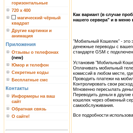
горизонтальные
720 x 400
Как вариант (в случае пр
магический чёрный
нашего сервера" и в меню 
квадрат
Другие картинки и
анимация
"Мобильный Кошелек" - это 
Приложения
денежные переводы с вашего
стандарте GSM с подключен
Отзывы о телефонах
(new)
Установив "Мобильный Коше
Юмор и телефон
Оплачивать мобильный телеф
Секретные коды
комиссий в любом месте, гд
Проводить платежи на мобил
Бесплатные смс
Контролировать свои расход
Контакты
Мгновенно пересылать деньг
Переводить деньги в другие
Информеры на ваш
кошелек через обменный сер
сайт
самообслуживания.
Обратная связь
Все подробности использова
О сайте!