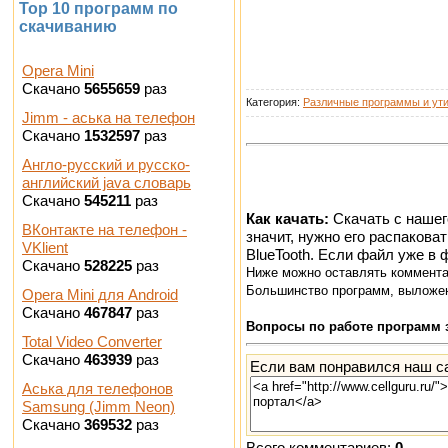
Top 10 программ по
скачиванию
Opera Mini
Скачано
5655659
раз
Категория:
Различные программы и ут
Jimm - аська на телефон
Скачано
1532597
раз
Англо-русский и русско-
английский java словарь
Скачано
545211
раз
Как качать:
Скачать с нашег
ВКонтакте на телефон -
значит, нужно его распакова
VKlient
BlueTooth. Если файл уже в
Скачано
528225
раз
Ниже можно оставлять коммент
Большинство программ, выложен
Opera Mini для Android
Скачано
467847
раз
Вопросы по работе программ 
Total Video Converter
Скачано
463939
раз
Если вам понравился наш са
Аська для телефонов
Samsung (Jimm Neon)
Скачано
369532
раз
Всего комментариев:
0