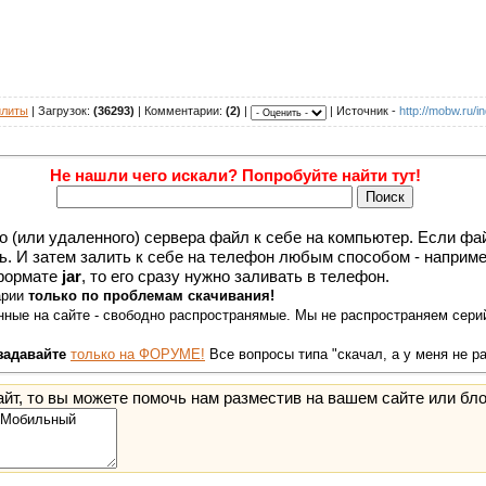
илиты
| Загрузок:
(36293)
| Комментарии:
(2)
|
| Источник -
http://mobw.ru/i
Не нашли чего искали? Попробуйте найти тут!
о (или удаленного) сервера файл к себе на компьютер. Если файл
ть. И затем залить к себе на телефон любым способом - наприме
 формате
jar
, то его сразу нужно заливать в телефон.
арии
только по проблемам скачивания!
ные на сайте - свободно распространямые. Мы не распространяем серий
задавайте
только на ФОРУМЕ!
Все вопросы типа "скачал, а у меня не р
йт, то вы можете помочь нам разместив на вашем сайте или бло