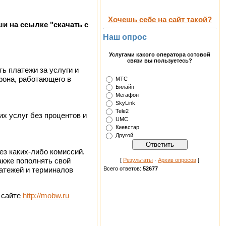
Хочешь себе на сайт такой?
и на ссылке "скачать с
Наш опрос
Услугами какого оператора сотовой
связи вы пользуетесь?
ь платежи за услуги и
фона, работающего в
МТС
Билайн
Мегафон
SkyLink
Tele2
х услуг без процентов и
UMC
Киевстар
Другой
з каких-либо комиссий.
акже пополнять свой
[
Результаты
·
Архив опросов
]
Всего ответов:
52677
атежей и терминалов
 сайте
http://mobw.ru