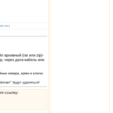
ndex.do
|
 архивный (rar или zip)-
р, через дата-кабель или
ные номера, кряки и ключи.
аботает" будут удаляться!
ге ссылку: