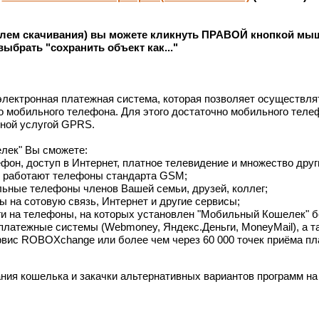
облем скачивания) вы можете кликнуть ПРАВОЙ кнопкой мыш
выбрать "сохранить объект как..."
электронная платежная система, которая позволяет осуществлят
 мобильного телефона. Для этого достаточно мобильного теле
ной услугой GPRS.
лек" Вы сможете:
он, доступ в Интернет, платное телевидение и множество други
е работают телефоны стандарта GSM;
ьные телефоны членов Вашей семьи, друзей, коллег;
ы на сотовую связь, Интернет и другие сервисы;
и на телефоны, на которых установлен "Мобильный Кошелек" бе
 платежные системы (Webmoney, Яндекс.Деньги, MoneyMail), а т
вис ROBOXchange или более чем через 60 000 точек приёма пл
ния кошелька и закачки альтернативных вариантов программ на