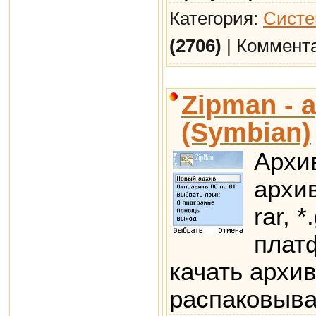
Категория:
Систе
(2706)
| Коммент
Zipman - 
(Symbian)
Архи
архив
rar, 
плат
качать архи
распаковыва