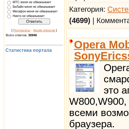
МТС меня не обманывает
БиЛайн меня не обманывает
Категория:
Систе
Мегафон меня не обманывает
Никто не обманывает
(4699)
| Коммент
[
Результаты
·
Архив опросов
]
Всего ответов:
30946
Opera Mob
Статистика портала
SonyErics
Opera
смар
это 
W800,W900, 
всеми возмо
браузера.