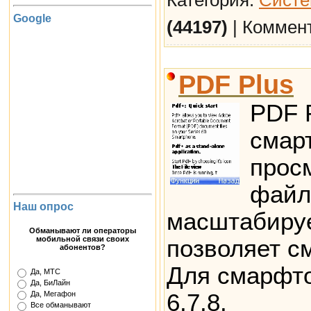
Google
(44197)
| Коммен
PDF Plus
PDF 
смар
просм
файл
Наш опрос
масштабируе
Обманывают ли операторы
мобильной связи своих
позволяет см
абонентов?
Для смарфто
Да, МТС
Да, БиЛайн
6,7,8.
Да, Мегафон
Все обманывают