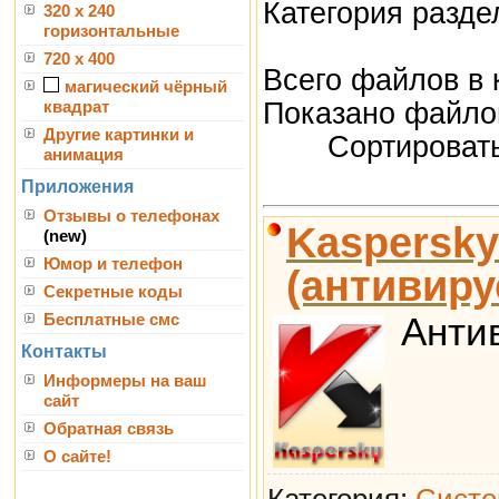
Категория разд
320 x 240
горизонтальные
720 x 400
Всего файлов в 
магический чёрный
Показано файло
квадрат
Другие картинки и
Сортироват
анимация
Приложения
Отзывы о телефонах
Kaspersky 
(new)
Юмор и телефон
(антивиру
Секретные коды
Антив
Бесплатные смс
Контакты
Информеры на ваш
сайт
Обратная связь
О сайте!
Категория:
Систе