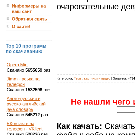
очаровательные дев
Информеры на
ваш сайт
Обратная связь
О сайте!
Top 10 программ
по скачиванию
Opera Mini
Скачано
5655659
раз
Jimm - аська на
Категория:
Темы, картинки и видео
| Загрузок:
(434
телефон
Скачано
1532598
раз
Англо-русский и
Не нашли чего 
русско-английский
java словарь
Скачано
545212
раз
ВКонтакте на
Как качать:
Скачать
телефон - VKlient
Скачано
528226
раз