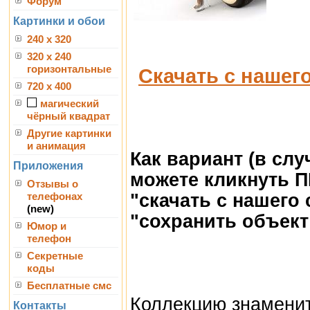
Форум
Картинки и обои
240 x 320
320 x 240
горизонтальные
Скачать с нашег
720 x 400
магический
чёрный квадрат
Другие картинки
и анимация
Как вариант (в сл
Приложения
можете кликнуть 
Отзывы о
"скачать с нашего
телефонах
(new)
"сохранить объект 
Юмор и
телефон
Секретные
коды
Бесплатные смс
Коллекцию знамени
Контакты