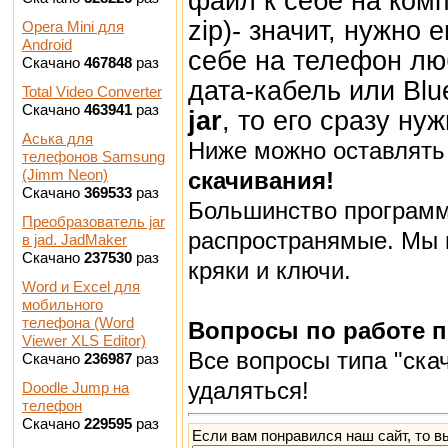
файл к себе на ком
zip)- значит, нужно 
Opera Mini для
Android
себе на телефон лю
Скачано
467848
раз
дата-кабель или Bl
Total Video Converter
Скачано
463941
раз
jar
, то его сразу ну
Аська для
Ниже можно оставлят
телефонов Samsung
(Jimm Neon)
скачивания!
Скачано
369533
раз
Большинство программ
Преобразователь jar
распространямые. Мы 
в jad. JadMaker
Скачано
237530
раз
кряки и ключи.
Word и Excel для
мобильного
телефона (Word
Вопросы по работе 
Viewer XLS Editor)
Все вопросы типа "скач
Скачано
236987
раз
удаляться!
Doodle Jump на
телефон
Скачано
229595
раз
Если вам понравился наш сайт, то в