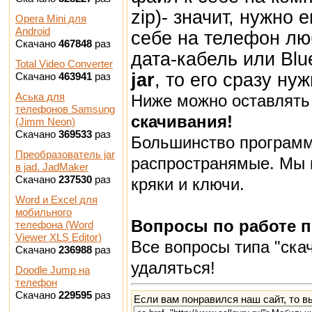
zip)- значит, нужно 
Opera Mini для
Android
себе на телефон лю
Скачано
467848
раз
дата-кабель или Bl
Total Video Converter
jar
, то его сразу ну
Скачано
463941
раз
Аська для
Ниже можно оставлят
телефонов Samsung
скачивания!
(Jimm Neon)
Скачано
369533
раз
Большинство программ
Преобразователь jar
распространямые. Мы 
в jad. JadMaker
Скачано
237530
раз
кряки и ключи.
Word и Excel для
мобильного
Вопросы по работе 
телефона (Word
Viewer XLS Editor)
Все вопросы типа "скач
Скачано
236988
раз
удаляться!
Doodle Jump на
телефон
Скачано
229595
раз
Если вам понравился наш сайт, то в