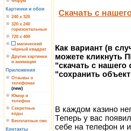
Форум
Картинки и обои
Скачать с нашег
240 x 320
320 x 240
горизонтальные
720 x 400
магический
Как вариант (в сл
чёрный квадрат
можете кликнуть 
Другие картинки
и анимация
"скачать с нашего
Приложения
"сохранить объект 
Отзывы о
телефонах
(new)
Юмор и
телефон
В каждом казино не
Секретные
коды
Теперь у вас появил
Бесплатные смс
себе на телефон и и
Контакты