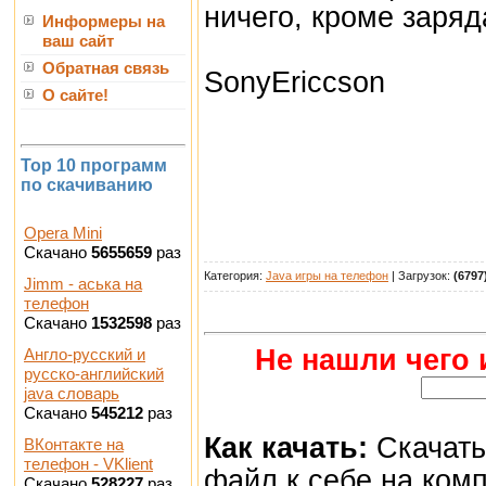
ничего, кроме заряд
Информеры на
ваш сайт
Обратная связь
SonyEriccson
О сайте!
Top 10 программ
по скачиванию
Opera Mini
Скачано
5655659
раз
Категория:
Java игры на телефон
| Загрузок:
(6797
Jimm - аська на
телефон
Скачано
1532598
раз
Не нашли чего 
Англо-русский и
русско-английский
java словарь
Скачано
545212
раз
Как качать:
Скачать
ВКонтакте на
телефон - VKlient
файл к себе на ком
Скачано
528227
раз