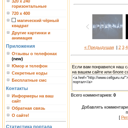
320 x 240
горизонтальные
720 x 400
магический чёрный
квадрат
Другие картинки и
анимация
Приложения
« Предыдущая
|
2
3
4
Отзывы о телефонах
(new)
Юмор и телефон
Если вам понравился наш с
на вашем сайте или блоге с
Секретные коды
Бесплатные смс
Контакты
Всего комментариев:
0
Информеры на ваш
сайт
Добавлять комментарии
Обратная связь
п
О сайте!
[
Рег
Статистика портала