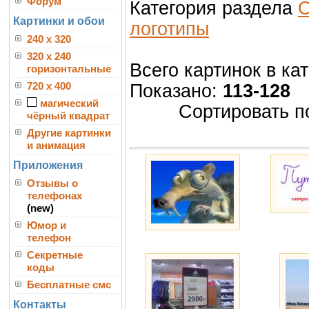
Форум
Категория раздела
О
Картинки и обои
логотипы
240 x 320
320 x 240
Всего картинок в ка
горизонтальные
Показано:
113-128
720 x 400
магический
Сортировать п
чёрный квадрат
Другие картинки
и анимация
Приложения
Отзывы о
телефонах
(new)
Юмор и
телефон
Секретные
коды
Бесплатные смс
Контакты