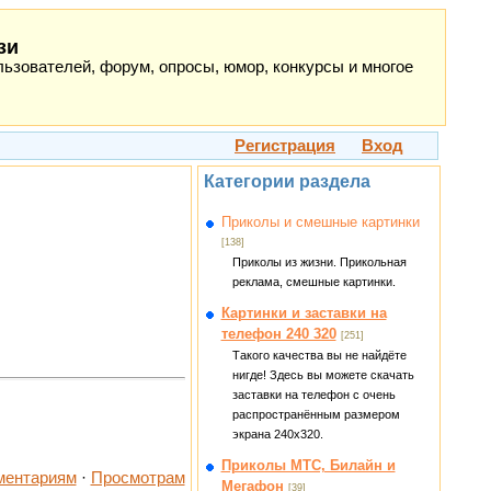
зи
ьзователей, форум, опросы, юмор, конкурсы и многое
Регистрация
Вход
Категории раздела
Приколы и смешные картинки
[138]
Приколы из жизни. Прикольная
реклама, смешные картинки.
Картинки и заставки на
телефон 240 320
[251]
Такого качества вы не найдёте
нигде! Здесь вы можете скачать
заставки на телефон с очень
распространённым размером
экрана 240x320.
Приколы МТС, Билайн и
ментариям
·
Просмотрам
Мегафон
[39]