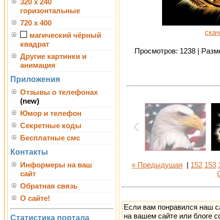
320 x 240
горизонтальные
720 x 400
скач
магический чёрный
квадрат
Просмотров: 1238 | Разме
Другие картинки и
анимация
Приложения
Отзывы о телефонах
(new)
Юмор и телефон
Секретные коды
Бесплатные смс
Контакты
Информеры на ваш
« Предыдущая
|
152
153
сайт
Обратная связь
О сайте!
Если вам понравился наш с
на вашем сайте или блоге с
Статистика портала