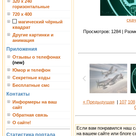
320 x 240
горизонтальные
720 x 400
скач
магический чёрный
квадрат
Просмотров: 1284 | Разме
Другие картинки и
анимация
Приложения
Отзывы о телефонах
(new)
Юмор и телефон
Секретные коды
Бесплатные смс
Контакты
Информеры на ваш
« Предыдущая
|
107
108
сайт
Обратная связь
О сайте!
Если вам понравился наш с
на вашем сайте или блоге с
Статистика портала