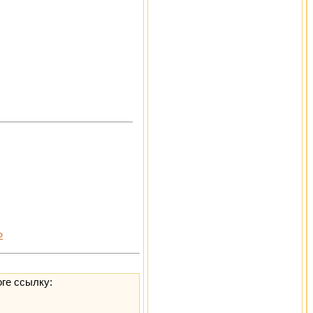
»
оге ссылку: