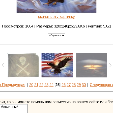
скачать эту картинку
Просмотров: 1604 | Размеры: 320x240px/23.8Kb | Рейтинг: 5.0/1
« Предыдущая
|
20
21
22
23
24
[
25
]
26
27
28
29
30
|
Следующая 
йт, то вы можете помочь нам разместив на вашем сайте или бл