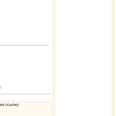
»
оге ссылку: