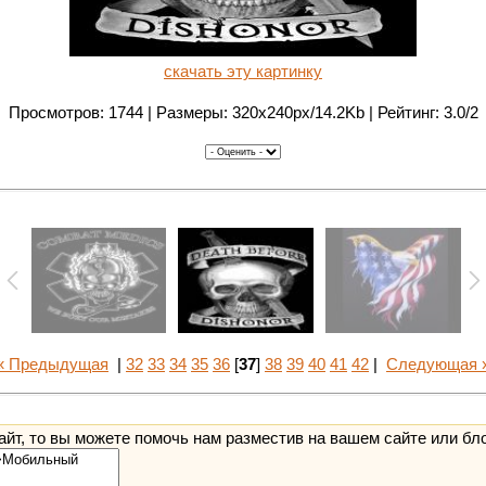
скачать эту картинку
Просмотров: 1744 | Размеры: 320x240px/14.2Kb | Рейтинг: 3.0/2
« Предыдущая
|
32
33
34
35
36
[
37
]
38
39
40
41
42
|
Следующая 
йт, то вы можете помочь нам разместив на вашем сайте или бл