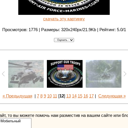
скачать эту картинку
Просмотров: 1776 | Размеры: 320x240px/21.9Kb | Рейтинг: 5.0/1
« Предыдущая
|
7
8
9
10
11
[
12
]
13
14
15
16
17
|
Следующая »
йт, то вы можете помочь нам разместив на вашем сайте или бл