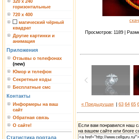
320 x 240
горизонтальные
720 x 400
скач
магический чёрный
квадрат
Просмотров: 1189 | Разме
Другие картинки и
анимация
Приложения
Отзывы о телефонах
(new)
Юмор и телефон
Секретные коды
Бесплатные смс
Контакты
Информеры на ваш
« Предыдущая
|
63
64
65
сайт
Обратная связь
Если вам понравился наш с
О сайте!
на вашем сайте или блоге с
Статистика портала