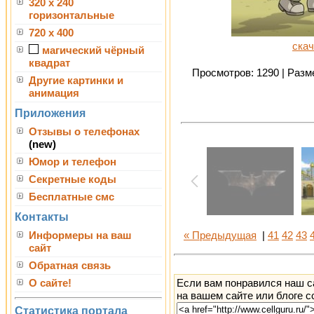
320 x 240
горизонтальные
720 x 400
скач
магический чёрный
квадрат
Просмотров: 1290 | Разме
Другие картинки и
анимация
Приложения
Отзывы о телефонах
(new)
Юмор и телефон
Секретные коды
Бесплатные смс
Контакты
Информеры на ваш
« Предыдущая
|
41
42
43
сайт
Обратная связь
Если вам понравился наш с
О сайте!
на вашем сайте или блоге с
Статистика портала