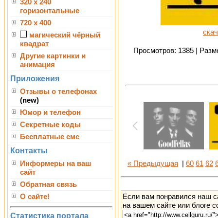
320 x 240
горизонтальные
720 x 400
скач
магический чёрный
квадрат
Просмотров: 1385 | Разме
Другие картинки и
анимация
Приложения
Отзывы о телефонах
(new)
Юмор и телефон
Секретные коды
Бесплатные смс
Контакты
Информеры на ваш
« Предыдущая
|
60
61
62
сайт
Обратная связь
Если вам понравился наш с
О сайте!
на вашем сайте или блоге с
Статистика портала