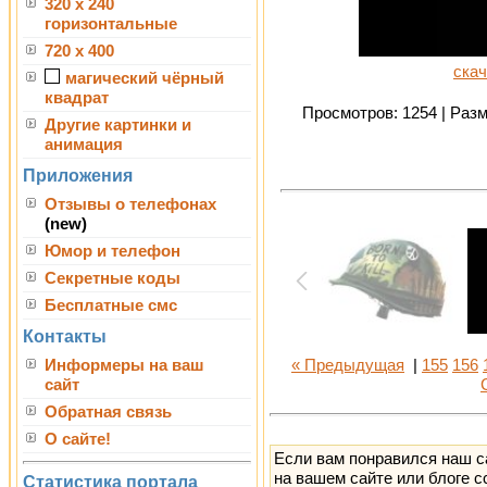
320 x 240
горизонтальные
720 x 400
скач
магический чёрный
квадрат
Просмотров: 1254 | Разме
Другие картинки и
анимация
Приложения
Отзывы о телефонах
(new)
Юмор и телефон
Секретные коды
Бесплатные смс
Контакты
Информеры на ваш
« Предыдущая
|
155
156
сайт
Обратная связь
О сайте!
Если вам понравился наш с
на вашем сайте или блоге с
Статистика портала