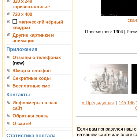
320 x 240
горизонтальные
720 x 400
скач
магический чёрный
квадрат
Просмотров: 1304 | Разме
Другие картинки и
анимация
Приложения
Отзывы о телефонах
(new)
Юмор и телефон
Секретные коды
Бесплатные смс
Контакты
Информеры на ваш
« Предыдущая
|
145
146
сайт
Обратная связь
О сайте!
Если вам понравился наш с
на вашем сайте или блоге с
Статистика портала