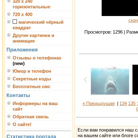
320 x 240
горизонтальные
720 x 400
скач
магический чёрный
квадрат
Просмотров: 1296 | Разме
Другие картинки и
анимация
Приложения
Отзывы о телефонах
(new)
Юмор и телефон
Секретные коды
Бесплатные смс
Контакты
Информеры на ваш
« Предыдущая
|
134
135
сайт
Обратная связь
О сайте!
Если вам понравился наш с
на вашем сайте или блоге с
Статистика портала