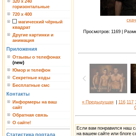
320 x 240
горизонтальные
720 x 400
скач
магический чёрный
квадрат
Просмотров: 1169 | Разме
Другие картинки и
анимация
Приложения
Отзывы о телефонах
(new)
Юмор и телефон
Секретные коды
Бесплатные смс
Контакты
Информеры на ваш
« Предыдущая
|
116
117
сайт
Обратная связь
О сайте!
Если вам понравился наш с
на вашем сайте или блоге с
Статистика портала