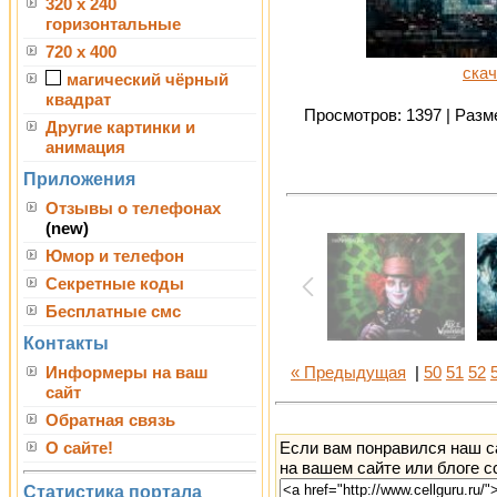
320 x 240
горизонтальные
720 x 400
скач
магический чёрный
квадрат
Просмотров: 1397 | Разме
Другие картинки и
анимация
Приложения
Отзывы о телефонах
(new)
Юмор и телефон
Секретные коды
Бесплатные смс
Контакты
Информеры на ваш
« Предыдущая
|
50
51
52
сайт
Обратная связь
Если вам понравился наш с
О сайте!
на вашем сайте или блоге с
Статистика портала