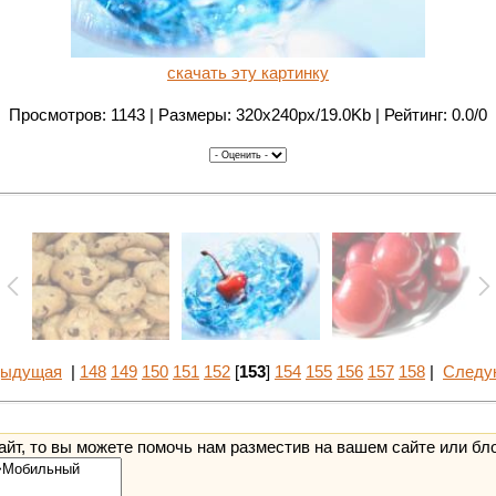
скачать эту картинку
Просмотров: 1143 | Размеры: 320x240px/19.0Kb | Рейтинг: 0.0/0
дыдущая
|
148
149
150
151
152
[
153
]
154
155
156
157
158
|
Следу
йт, то вы можете помочь нам разместив на вашем сайте или бл