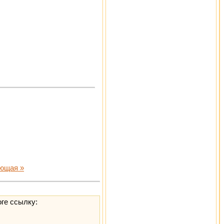
ющая »
оге ссылку: