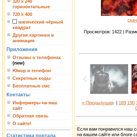
320 x 240
горизонтальные
720 x 400
скач
магический чёрный
квадрат
Просмотров: 1422 | Разме
Другие картинки и
анимация
Приложения
Отзывы о телефонах
(new)
Юмор и телефон
Секретные коды
Бесплатные смс
Контакты
Информеры на ваш
« Предыдущая
|
189
190
сайт
Обратная связь
О сайте!
Если вам понравился наш с
на вашем сайте или блоге с
Статистика портала