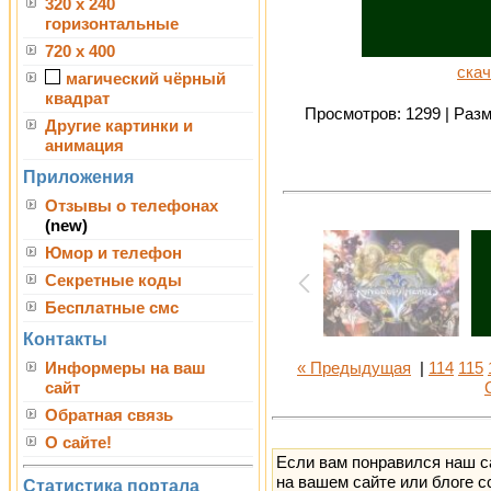
320 x 240
горизонтальные
720 x 400
скач
магический чёрный
квадрат
Просмотров: 1299 | Разме
Другие картинки и
анимация
Приложения
Отзывы о телефонах
(new)
Юмор и телефон
Секретные коды
Бесплатные смс
Контакты
Информеры на ваш
« Предыдущая
|
114
115
сайт
Обратная связь
О сайте!
Если вам понравился наш с
на вашем сайте или блоге с
Статистика портала