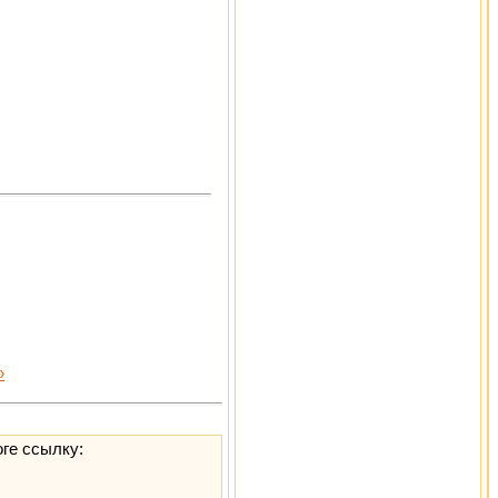
»
оге ссылку: