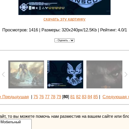
скачать эту картинку
Просмотров: 1416 | Размеры: 320x240px/12.5Kb | Рейтинг: 4.0/1
« Предыдущая
|
75
76
77
78
79
[
80
]
81
82
83
84
85
|
Следующая 
йт, то вы можете помочь нам разместив на вашем сайте или бл