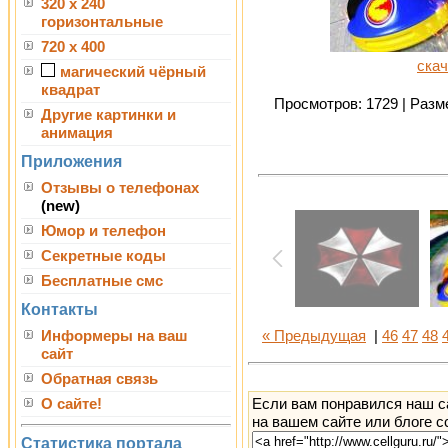
320 x 240
горизонтальные
720 x 400
скач
магический чёрный
квадрат
Просмотров: 1729 | Разме
Другие картинки и
анимация
Приложения
Отзывы о телефонах
(new)
Юмор и телефон
Секретные коды
Бесплатные смс
Контакты
Информеры на ваш
« Предыдущая
|
46
47
48
сайт
Обратная связь
Если вам понравился наш с
О сайте!
на вашем сайте или блоге с
Статистика портала