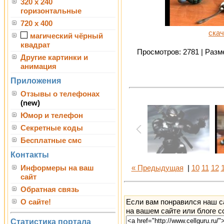
320 x 240
горизонтальные
720 x 400
скач
магический чёрный
квадрат
Просмотров: 2781 | Разме
Другие картинки и
анимация
Приложения
Отзывы о телефонах
(new)
Юмор и телефон
Секретные коды
Бесплатные смс
Контакты
Информеры на ваш
« Предыдущая
|
10
11
12
сайт
Обратная связь
Если вам понравился наш с
О сайте!
на вашем сайте или блоге с
Статистика портала