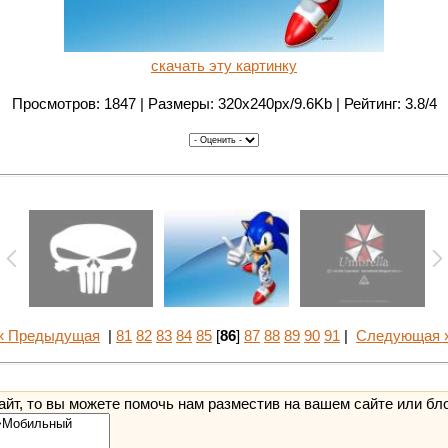
скачать эту картинку
Просмотров: 1847 | Размеры: 320x240px/9.6Kb | Рейтинг: 3.8/4
« Предыдущая
|
81
82
83
84
85
[
86
]
87
88
89
90
91
|
Следующая 
йт, то вы можете помочь нам разместив на вашем сайте или бл