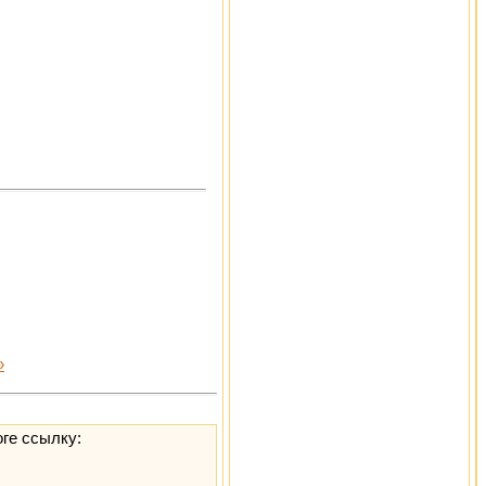
»
оге ссылку: