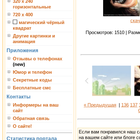
320 x 240
горизонтальные
720 x 400
скач
магический чёрный
квадрат
Просмотров: 1510 | Разме
Другие картинки и
анимация
Приложения
Отзывы о телефонах
(new)
Юмор и телефон
Секретные коды
Бесплатные смс
Контакты
Информеры на ваш
« Предыдущая
|
136
137
сайт
Обратная связь
О сайте!
Если вам понравился наш с
на вашем сайте или блоге с
Статистика портала