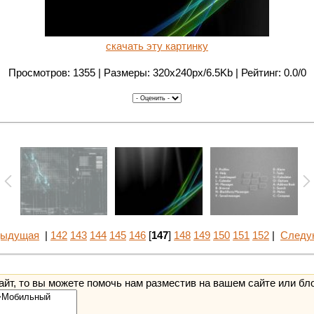
скачать эту картинку
Просмотров: 1355 | Размеры: 320x240px/6.5Kb | Рейтинг: 0.0/0
дыдущая
|
142
143
144
145
146
[
147
]
148
149
150
151
152
|
Следу
йт, то вы можете помочь нам разместив на вашем сайте или бл