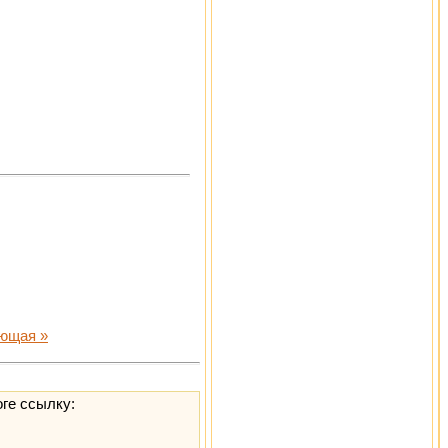
ющая »
оге ссылку: