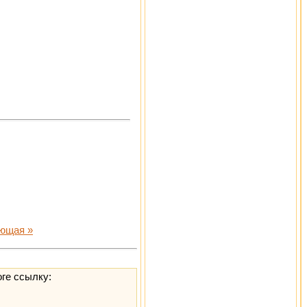
ющая »
оге ссылку: