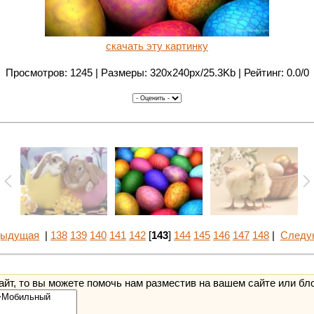
скачать эту картинку
Просмотров: 1245 | Размеры: 320x240px/25.3Kb | Рейтинг: 0.0/0
дыдущая
|
138
139
140
141
142
[
143
]
144
145
146
147
148
|
Следу
йт, то вы можете помочь нам разместив на вашем сайте или бл