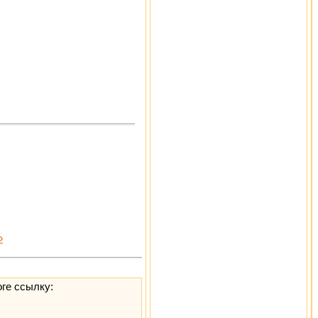
»
оге ссылку: