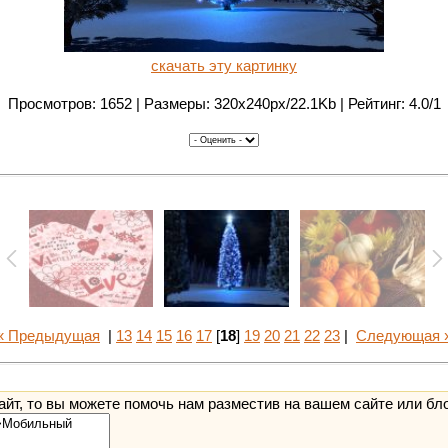
скачать эту картинку
Просмотров: 1652 | Размеры: 320x240px/22.1Kb | Рейтинг: 4.0/1
« Предыдущая
|
13
14
15
16
17
[
18
]
19
20
21
22
23
|
Следующая 
йт, то вы можете помочь нам разместив на вашем сайте или бл