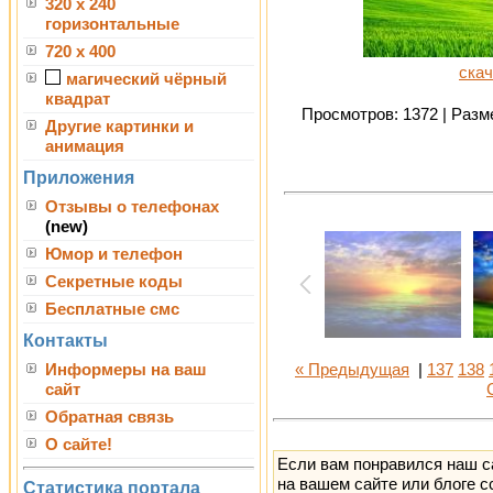
320 x 240
горизонтальные
720 x 400
скач
магический чёрный
квадрат
Просмотров: 1372 | Разме
Другие картинки и
анимация
Приложения
Отзывы о телефонах
(new)
Юмор и телефон
Секретные коды
Бесплатные смс
Контакты
Информеры на ваш
« Предыдущая
|
137
138
сайт
Обратная связь
О сайте!
Если вам понравился наш с
на вашем сайте или блоге с
Статистика портала