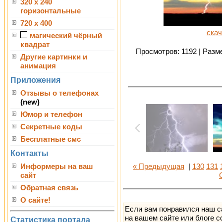
320 x 240
горизонтальные
720 x 400
скач
магический чёрный
квадрат
Просмотров: 1192 | Разме
Другие картинки и
анимация
Приложения
Отзывы о телефонах
(new)
Юмор и телефон
Секретные коды
Бесплатные смс
Контакты
Информеры на ваш
« Предыдущая
|
130
131
сайт
Обратная связь
О сайте!
Если вам понравился наш с
на вашем сайте или блоге с
Статистика портала