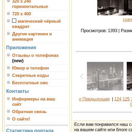
320 x 240
горизонтальные
720 x 400
скач
магический чёрный
квадрат
Просмотров: 1393 | Разме
Другие картинки и
анимация
Приложения
Отзывы о телефонах
(new)
Юмор и телефон
Секретные коды
Бесплатные смс
Контакты
Информеры на ваш
« Предыдущая
|
124
125
сайт
Обратная связь
О сайте!
Если вам понравился наш с
на вашем сайте или блоге с
Статистика портала