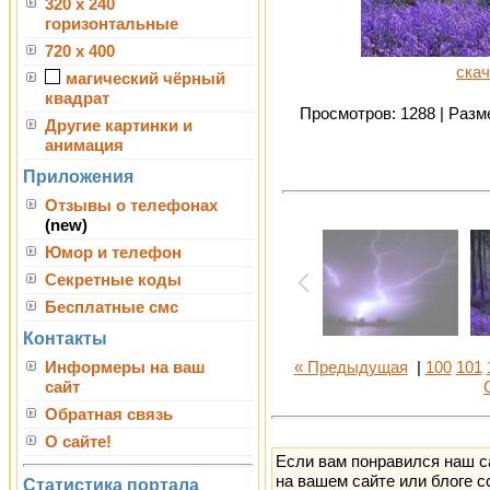
320 x 240
горизонтальные
720 x 400
скач
магический чёрный
квадрат
Просмотров: 1288 | Разме
Другие картинки и
анимация
Приложения
Отзывы о телефонах
(new)
Юмор и телефон
Секретные коды
Бесплатные смс
Контакты
Информеры на ваш
« Предыдущая
|
100
101
сайт
Обратная связь
О сайте!
Если вам понравился наш с
на вашем сайте или блоге с
Статистика портала