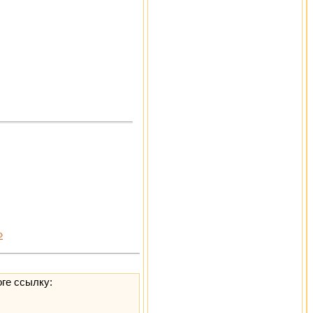
»
оге ссылку: