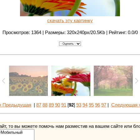
скачать эту картинку
Просмотров: 1364 | Размеры: 320x240px/20.5Kb | Рейтинг: 0.0/0
« Предыдущая
|
87
88
89
90
91
[
92
]
93
94
95
96
97
|
Следующая 
йт, то вы можете помочь нам разместив на вашем сайте или бл