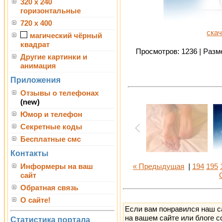
320 x 240
горизонтальные
720 x 400
скач
магический чёрный
квадрат
Просмотров: 1236 | Разме
Другие картинки и
анимация
Приложения
Отзывы о телефонах
(new)
Юмор и телефон
Секретные коды
Бесплатные смс
Контакты
Информеры на ваш
« Предыдущая
|
194
195
сайт
Обратная связь
О сайте!
Если вам понравился наш с
на вашем сайте или блоге с
Статистика портала